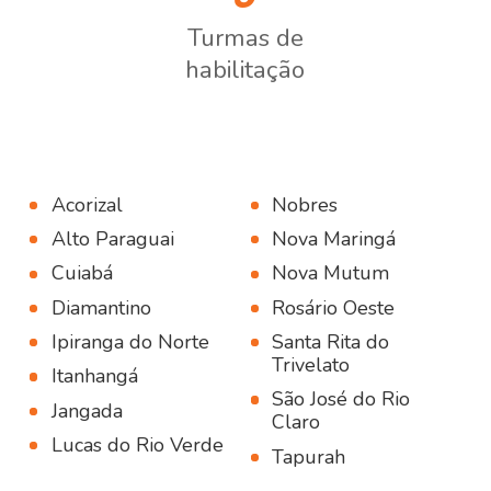
Turmas de
habilitação
Acorizal
Nobres
Alto Paraguai
Nova Maringá
Home
Cuiabá
Nova Mutum
Diamantino
Rosário Oeste
O PUFV
Ipiranga do Norte
Santa Rita do
Trivelato
Resultados
Itanhangá
São José do Rio
Jangada
Blog
Claro
Lucas do Rio Verde
Tapurah
Contato