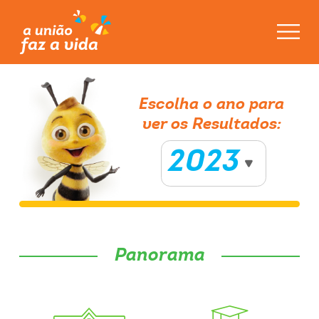
2024
2023
Escolha
o
ano
para
ver
os
Resultados:
2022
2021
2023
Panorama